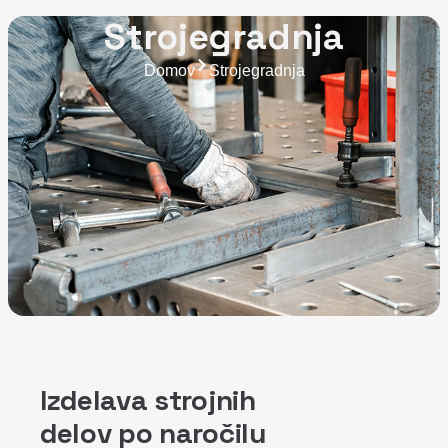
Strojegradnja
Domov
Strojegradnja
Izdelava strojnih
delov po naročilu