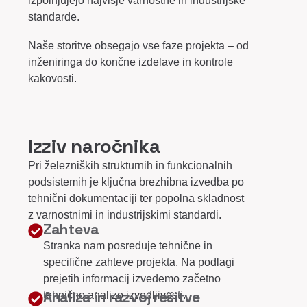
izpolnjujejo najvišje varnostne in industrijske
standarde.
Naše storitve obsegajo vse faze projekta – od
inženiringa do končne izdelave in kontrole
kakovosti.
Izziv naročnika
Pri železniških strukturnih in funkcionalnih
podsistemih je ključna brezhibna izvedba po
tehnični dokumentaciji ter popolna skladnost
z varnostnimi in industrijskimi standardi.
Zahteva
Stranka nam posreduje tehnične in
specifične zahteve projekta. Na podlagi
prejetih informacij izvedemo začetno
Analiza in razvoj rešitve
tehnično analizo izvedljivosti.