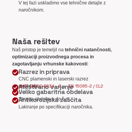
V tej fazi uskladimo vse tehnične detajle z
naročnikom.
Naša rešitev
Naš pristop je temeljil na
tehnični natančnosti,
optimizaciji proizvodnega procesa in
zagotavljanju vrhunske kakovosti
:
Razrez in priprava
CNC plamenski in laserski razrez
Atestirano varjenje
materiala.
SIST EN ISO 3834 - 2
EN 15085-2 / CL2
Veliko gabaritna obdelava
Antikorozijska zaščita
Strojna obdelava do 5 m.
Lakiranje po specifikaciji naročnika.