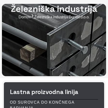
Železniška industrija
Domov
Železniška industrija Domat d.o.o.
Lastna proizvodna linija
Železniški strukturni
in funkcionalni
OD SUROVCA DO KONČNEGA