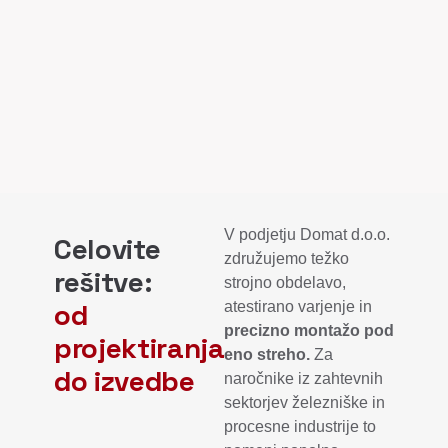
V podjetju Domat d.o.o.
Celovite
združujemo težko
rešitve:
strojno obdelavo,
od
atestirano varjenje in
precizno
montažo pod
projektiranja
eno streho.
Za
do izvedbe
naročnike iz zahtevnih
sektorjev železniške in
procesne industrije to