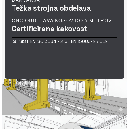
BARVANJA.
podsistemi
Težka strojna obdelava
CNC OBDELAVA KOSOV DO 5 METROV.
Certificirana kakovost
SIST EN ISO 3834 - 2
EN 15085-2 / CL2